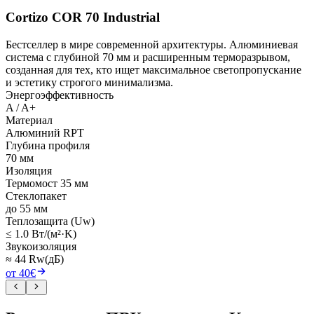
Cortizo COR 70 Industrial
Бестселлер в мире современной архитектуры. Алюминиевая
система с глубиной 70 мм и расширенным терморазрывом,
созданная для тех, кто ищет максимальное светопропускание
и эстетику строгого минимализма.
Энергоэффективность
A / A+
Материал
Алюминий RPT
Глубина профиля
70 мм
Изоляция
Термомост 35 мм
Стеклопакет
до 55 мм
Теплозащита (Uw)
≤ 1.0 Вт/(м²·K)
Звукоизоляция
≈ 44 Rw(дБ)
от 40€