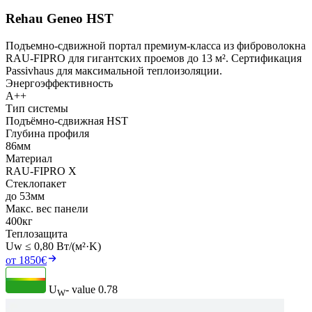
Rehau Geneo HST
Подъемно-сдвижной портал премиум-класса из фиброволокна
RAU-FIPRO для гигантских проемов до 13 м². Сертификация
Passivhaus для максимальной теплоизоляции.
Энергоэффективность
A++
Тип системы
Подъёмно-сдвижная HST
Глубина профиля
86мм
Материал
RAU-FIPRO X
Стеклопакет
до 53мм
Макс. вес панели
400кг
Теплозащита
Uw ≤ 0,80 Вт/(м²·K)
от 1850€
U
- value
0.78
W