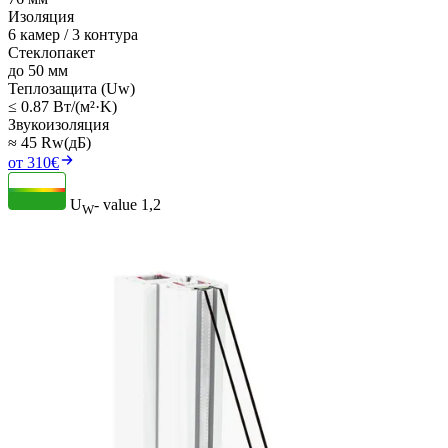
Изоляция
6 камер / 3 контура
Стеклопакет
до 50 мм
Теплозащита (Uw)
≤ 0.87 Вт/(м²·K)
Звукоизоляция
≈ 45 Rw(дБ)
от 310€
U
- value
1,2
W