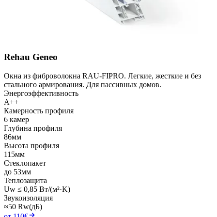
Rehau Geneo
Окна из фиброволокна RAU-FIPRO. Легкие, жесткие и без
стального армирования. Для пассивных домов.
Энергоэффективность
A++
Камерность профиля
6 камер
Глубина профиля
86мм
Высота профиля
115мм
Стеклопакет
до 53мм
Теплозащита
Uw ≤ 0,85 Вт/(м²·K)
Звукоизоляция
≈50 Rw(дБ)
от 110€