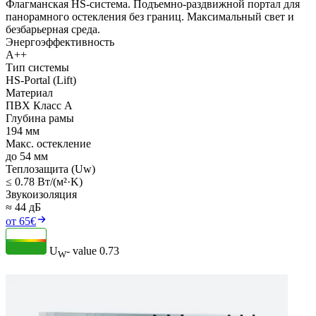
Флагманская HS-система. Подъемно-раздвижной портал для
панорамного остекления без границ. Максимальный свет и
безбарьерная среда.
Энергоэффективность
A++
Тип системы
HS-Portal (Lift)
Материал
ПВХ Класс А
Глубина рамы
194 мм
Макс. остекление
до 54 мм
Теплозащита (Uw)
≤ 0.78 Вт/(м²·K)
Звукоизоляция
≈ 44 дБ
от 65€
U
- value
0.73
W