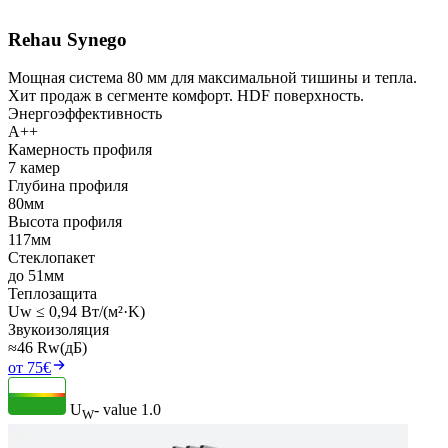
Rehau Synego
Мощная система 80 мм для максимальной тишины и тепла.
Хит продаж в сегменте комфорт. HDF поверхность.
Энергоэффективность
A++
Камерность профиля
7 камер
Глубина профиля
80мм
Высота профиля
117мм
Стеклопакет
до 51мм
Теплозащита
Uw ≤ 0,94 Вт/(м²·K)
Звукоизоляция
≈46 Rw(дБ)
от 75€
U
- value
1.0
W