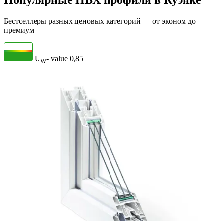
Популярные ПВХ профили в Куэнке
Бестселлеры разных ценовых категорий — от эконом до
премиум
U
- value
0,85
W