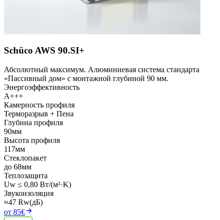
Schüco AWS 90.SI+
Абсолютный максимум. Алюминиевая система стандарта
«Пассивный дом» с монтажной глубиной 90 мм.
Энергоэффективность
A+++
Камерность профиля
Терморазрыв + Пена
Глубина профиля
90мм
Высота профиля
117мм
Стеклопакет
до 68мм
Теплозащита
Uw ≤ 0,80 Вт/(м²·K)
Звукоизоляция
≈47 Rw(дБ)
от 85€