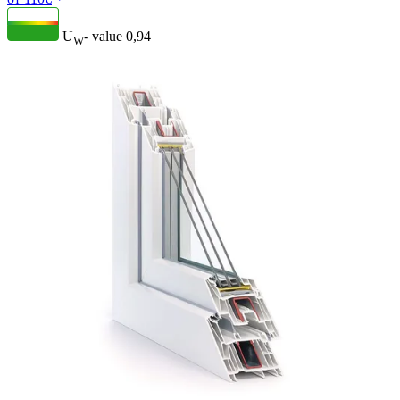
U
- value
0,94
W