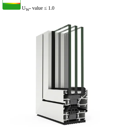
U
- value
≤ 1.0
W