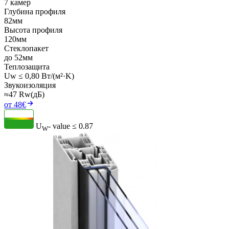
7 камер
Глубина профиля
82мм
Высота профиля
120мм
Стеклопакет
до 52мм
Теплозащита
Uw ≤ 0,80 Вт/(м²·K)
Звукоизоляция
≈47 Rw(дБ)
от 48€
U
- value
≤ 0.87
W