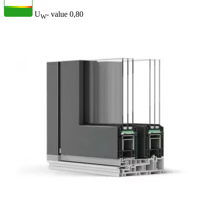
U
- value
0,80
W