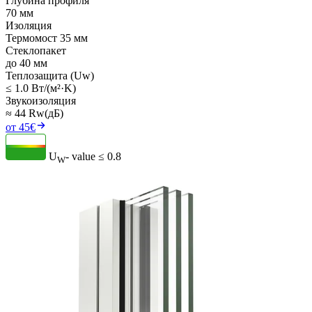
Глубина профиля
70 мм
Изоляция
Термомост 35 мм
Стеклопакет
до 40 мм
Теплозащита (Uw)
≤ 1.0 Вт/(м²·K)
Звукоизоляция
≈ 44 Rw(дБ)
от 45€
U
- value
≤ 0.8
W