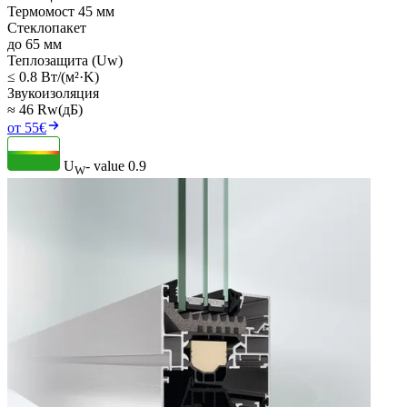
Термомост 45 мм
Стеклопакет
до 65 мм
Теплозащита (Uw)
≤ 0.8 Вт/(м²·K)
Звукоизоляция
≈ 46 Rw(дБ)
от 55€
U
- value
0.9
W