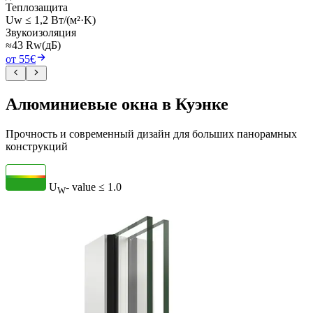
Теплозащита
Uw ≤ 1,2 Вт/(м²·K)
Звукоизоляция
≈43 Rw(дБ)
от 55€
Алюминиевые окна в Куэнке
Прочность и современный дизайн для больших панорамных
конструкций
U
- value
≤ 1.0
W