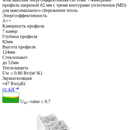
профиль шириной 82 мм с тремя контурами уплотнения (MD)
для максимального сбережения тепла.
Энергоэффективность
A++
Камерность профиля
7 камер
Глубина профиля
82мм
Высота профиля
124мм
Стеклопакет
до 52мм
Теплозащита
Uw ≤ 0.80 Вт/(м²·K)
Звукоизоляция
≈47 Rw(дБ)
от 42€
U
- value
≤ 0.7
W