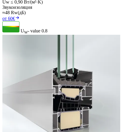
Uw ≤ 0,90 Вт/(м²·K)
Звукоизоляция
≈48 Rw(дБ)
от 60€
U
- value
0.8
W