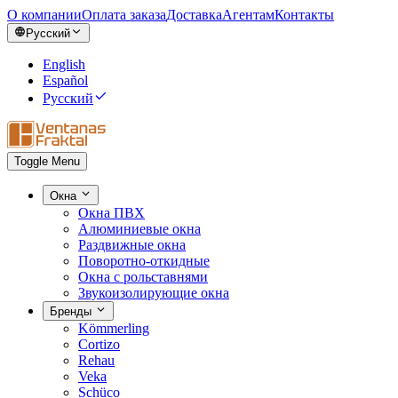
О компании
Оплата заказа
Доставка
Агентам
Контакты
Русский
English
Español
Русский
Toggle Menu
Окна
Окна ПВХ
Алюминиевые окна
Раздвижные окна
Поворотно-откидные
Окна с рольставнями
Звукоизолирующие окна
Бренды
Kömmerling
Cortizo
Rehau
Veka
Schüco