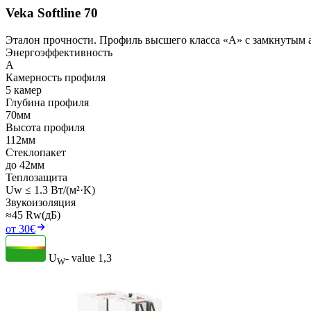
Veka Softline 70
Эталон прочности. Профиль высшего класса «А» с замкнутым 
Энергоэффективность
A
Камерность профиля
5 камер
Глубина профиля
70мм
Высота профиля
112мм
Стеклопакет
до 42мм
Теплозащита
Uw ≤ 1.3 Вт/(м²·K)
Звукоизоляция
≈45 Rw(дБ)
от 30€
U
- value
1,3
W