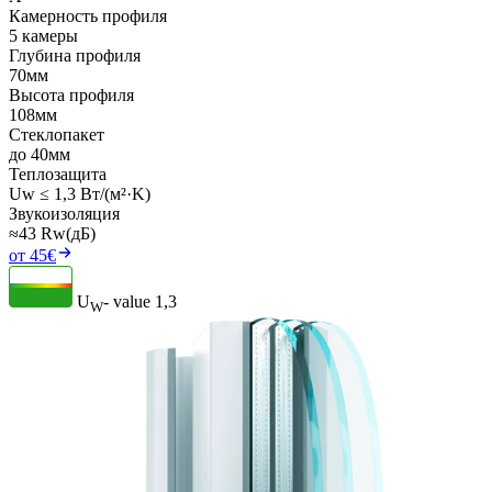
Камерность профиля
5 камеры
Глубина профиля
70мм
Высота профиля
108мм
Стеклопакет
до 40мм
Теплозащита
Uw ≤ 1,3 Вт/(м²·K)
Звукоизоляция
≈43 Rw(дБ)
от 45€
U
- value
1,3
W