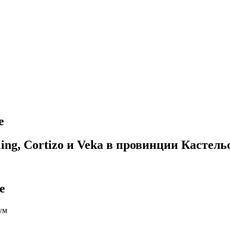
е
g, Cortizo и Veka в провинции Кастель
е
ум