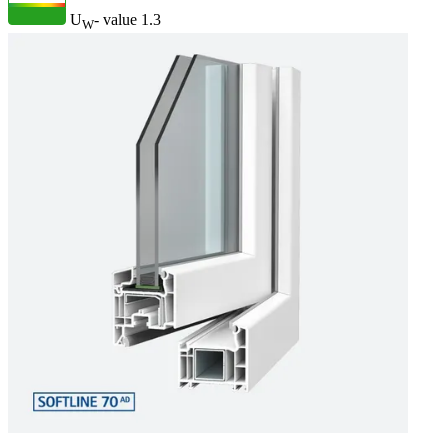
U
- value
1.3
W