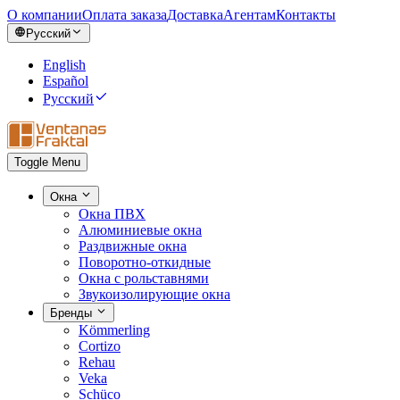
О компании
Оплата заказа
Доставка
Агентам
Контакты
Русский
English
Español
Русский
Toggle Menu
Окна
Окна ПВХ
Алюминиевые окна
Раздвижные окна
Поворотно-откидные
Окна с рольставнями
Звукоизолирующие окна
Бренды
Kömmerling
Cortizo
Rehau
Veka
Schüco