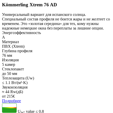
Kömmerling Xtrem 76 AD
Универсальный вариант для испанского солнца.
Специальный состав профиля не боится жары и не желтеет со
временем. Это «золотая середина» для тех, кому нужны
надежные немецкие окна без переплаты за лишние опции.
Энергоэффективность
A
Материал
ПВХ (Xtrem)
Глубина профиля
76 мм
Изоляция
5 камер
Стеклопакет
до 50 мм
Теплозащита (Uw)
≤ 1.1 Вт/(м²·K)
Звукоизоляция
≈ 44 Rw(дБ)
от
215
€
Подробнее
U
- value
≤ 0.8
W