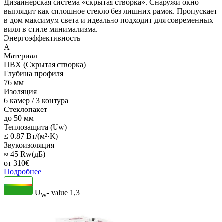
Дизайнерская система «скрытая створка». Снаружи окно
выглядит как сплошное стекло без лишних рамок. Пропускает
в дом максимум света и идеально подходит для современных
вилл в стиле минимализма.
Энергоэффективность
A+
Материал
ПВХ (Скрытая створка)
Глубина профиля
76 мм
Изоляция
6 камер / 3 контура
Стеклопакет
до 50 мм
Теплозащита (Uw)
≤ 0.87 Вт/(м²·K)
Звукоизоляция
≈ 45 Rw(дБ)
от
310
€
Подробнее
U
- value
1,3
W