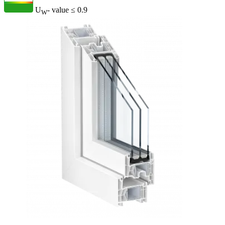
U
- value
≤ 0.9
W