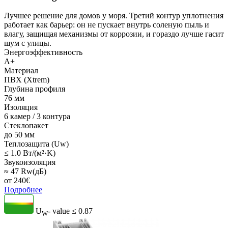
Лучшее решение для домов у моря. Третий контур уплотнения
работает как барьер: он не пускает внутрь соленую пыль и
влагу, защищая механизмы от коррозии, и гораздо лучше гасит
шум с улицы.
Энергоэффективность
A+
Материал
ПВХ (Xtrem)
Глубина профиля
76 мм
Изоляция
6 камер / 3 контура
Стеклопакет
до 50 мм
Теплозащита (Uw)
≤ 1.0 Вт/(м²·K)
Звукоизоляция
≈ 47 Rw(дБ)
от
240
€
Подробнее
U
- value
≤ 0.87
W