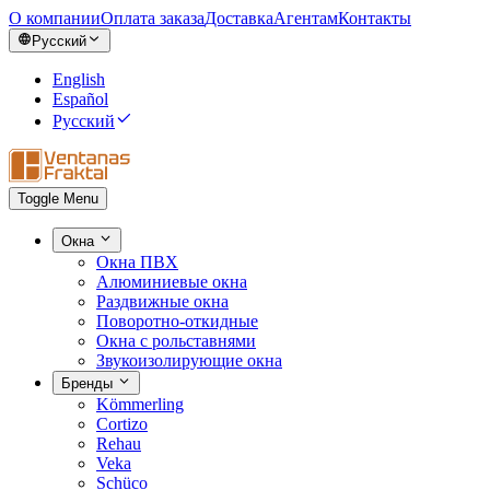
О компании
Оплата заказа
Доставка
Агентам
Контакты
Русский
English
Español
Русский
Toggle Menu
Окна
Окна ПВХ
Алюминиевые окна
Раздвижные окна
Поворотно-откидные
Окна с рольставнями
Звукоизолирующие окна
Бренды
Kömmerling
Cortizo
Rehau
Veka
Schüco