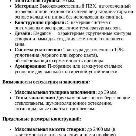
Монтажная глубина:
70 мм.
Материал:
Высококачественный ПВХ, изготовленный
по экологичной технологии Greenline (стабилизаторы на
основе кальция и цинка без использования свинца).
Конструкция профиля:
5-камерная система с
оптимальным распределением температурных зон.
Дизайн:
Elegance — характерные скругленные контуры
створки и рамы для создания эстетичного внешнего
вида.
Система уплотнения:
2 контура долговечного TPE-
уплотнения (черного или серого цвета),
обеспечивающих герметичность притвора.
Армирование:
П-образное или замкнутое стальное
усиление для высокой статической устойчивости.
Возможности остекления и заполнения:
Максимальная толщина заполнения:
до 39 мм.
Типы заполнения:
Двухкамерные энергосберегающие
стеклопакеты, шумоизоляционное остекление,
антивандальные пакеты с триплексом.
Предельные размеры конструкций:
Максимальная высота створки:
до 2400 мм (в
зависимости от типа усиления и цвета профиля).