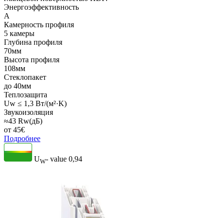
Энергоэффективность
A
Камерность профиля
5 камеры
Глубина профиля
70мм
Высота профиля
108мм
Стеклопакет
до 40мм
Теплозащита
Uw ≤ 1,3 Вт/(м²·K)
Звукоизоляция
≈43 Rw(дБ)
от
45
€
Подробнее
U
- value
0,94
W