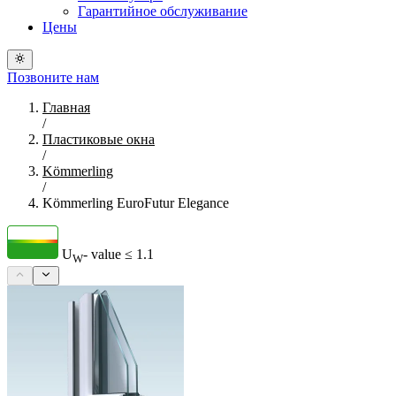
Гарантийное обслуживание
Цены
Позвоните нам
Главная
/
Пластиковые окна
/
Kömmerling
/
Kömmerling EuroFutur Elegance
U
- value
≤ 1.1
W