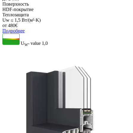
Поверхность
HDF-покрытие
Теплозащита
Uw ≤ 1,5 Вт/(м²·K)
от
480
€
Подробнее
U
- value
1,0
W