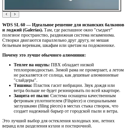
WDS SL 60 — Идеальное решение для испанских балконов
и лоджий (Galerías).
Там, где распашное окно "съедает"
полезное пространство, раздвижная система незаменима.
Створки двигаются параллельно друг другу, не мешая
бельевым веревкам, шкафам или цветам на подоконнике.
Почему это лучше обычного алюминия:
Теплее на ощупь:
ПВХ обладает низкой
теплопроводностью. Зимой рама не промерзает, а летом
не раскаляется от солнца, как дешевые алюминиевые
"слайдеры".
Тишина:
Пластик гасит вибрации. Звук дождя или
ветра больше не будет резонировать по всей квартире.
Защита от пыли:
Система оснащена качественным
фетровым уплотнителем (Filspiece) и специальными
заглушками (filing pieces) в местах стыка створок, что
создает надежный барьер от городской пыли и ветра.
Это лучший выбор для остекления холодных зон, летних
веранд или разделения кухни и постирочной.