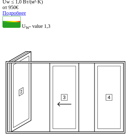
Uw ≤ 1,0 Вт/(м²·K)
от
950
€
Подробнее
U
- value
1,3
W