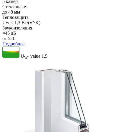
5 камер
Стеклопакет
до 48 мм
Теплозащита
Uw ≤ 1,3 Вт/(м²·K)
Звукоизоляция
≈45 дБ
от
52
€
Подробнее
U
- value
1,5
W