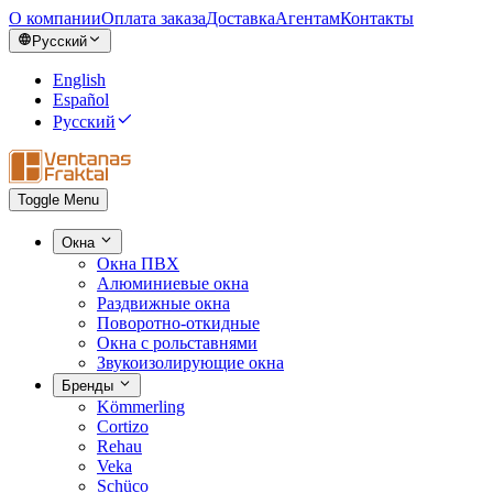
О компании
Оплата заказа
Доставка
Агентам
Контакты
Русский
English
Español
Русский
Toggle Menu
Окна
Окна ПВХ
Алюминиевые окна
Раздвижные окна
Поворотно-откидные
Окна с рольставнями
Звукоизолирующие окна
Бренды
Kömmerling
Cortizo
Rehau
Veka
Schüco