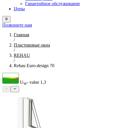
Гарантийное обслуживание
Цены
Позвоните нам
Главная
/
Пластиковые окна
/
REHAU
/
Rehau Euro-design 70
U
- value
1,3
W