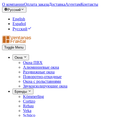
О компании
Оплата заказа
Доставка
Агентам
Контакты
Русский
English
Español
Русский
Toggle Menu
Окна
Окна ПВХ
Алюминиевые окна
Раздвижные окна
Поворотно-откидные
Окна с рольставнями
Звукоизолирующие окна
Бренды
Kömmerling
Cortizo
Rehau
Veka
Schüco