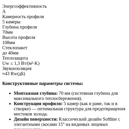
Энергоэффективность
A
Камерность профиля
5 камеры
Глубина профиля
70мм
Высота профиля
108мм
Стеклопакет
до 40мм
Теплозащита
Uw ≤ 1,3 Вт/(м²·K)
Звукоизоляция
≈43 Rw(дБ)
Конструктивные параметры системы:
Монтажная глубина:
70 мм (системная глубина для
максимального теплосбережения).
Конструкция профиля:
5 камер (как в раме, так и в
створке) — оптимальная структура для предотвращения
мостиков холода.
Дизайн поверхности:
Классический дизайн Softline с
элегантными скосами 15° на видимых лицевых