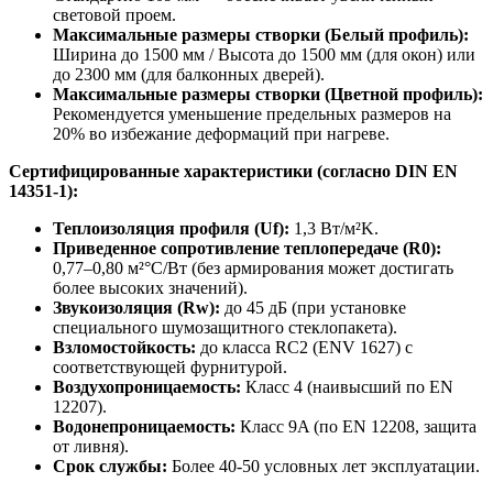
световой проем.
Максимальные размеры створки (Белый профиль):
Ширина до 1500 мм / Высота до 1500 мм (для окон) или
до 2300 мм (для балконных дверей).
Максимальные размеры створки (Цветной профиль):
Рекомендуется уменьшение предельных размеров на
20% во избежание деформаций при нагреве.
Сертифицированные характеристики (согласно DIN EN
14351-1):
Теплоизоляция профиля (Uf):
1,3 Вт/м²K.
Приведенное сопротивление теплопередаче (R0):
0,77–0,80 м²°C/Вт (без армирования может достигать
более высоких значений).
Звукоизоляция (Rw):
до 45 дБ (при установке
специального шумозащитного стеклопакета).
Взломостойкость:
до класса RC2 (ENV 1627) с
соответствующей фурнитурой.
Воздухопроницаемость:
Класс 4 (наивысший по EN
12207).
Водонепроницаемость:
Класс 9A (по EN 12208, защита
от ливня).
Срок службы:
Более 40-50 условных лет эксплуатации.