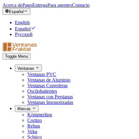
Acerca de
Pago
Entrega
Para agentes
Contacto
Español
English
Español
Русский
Toggle Menu
Ventanas
Ventanas PVC
Ventanas de Aluminio
Ventanas Correderas
Oscilobatientes
Ventanas con Persianas
Ventanas Insonorizadas
Marcas
Kömmerling
Cortizo
Rehau
Veka
Schüco