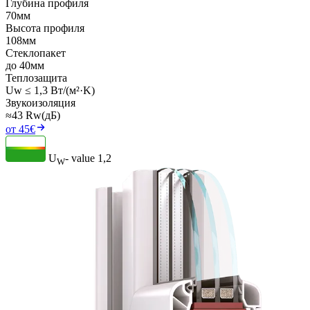
Глубина профиля
70мм
Высота профиля
108мм
Стеклопакет
до 40мм
Теплозащита
Uw ≤ 1,3 Вт/(м²·K)
Звукоизоляция
≈43 Rw(дБ)
от 45€
U
- value
1,2
W