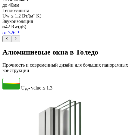
до 40мм
Теплозащита
Uw ≤ 1,2 Вт/(м²·K)
Звукоизоляция
≈42 Rw(дБ)
от 32€
Алюминиевые окна в Толедо
Прочность и современный дизайн для больших панорамных
конструкций
U
- value
≤ 1.3
W