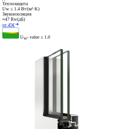
Теплозащита
Uw ≤ 1.4 Вт/(м²·K)
Звукоизоляция
≈47 Rw(дБ)
от 45€
U
- value
≤ 1.0
W