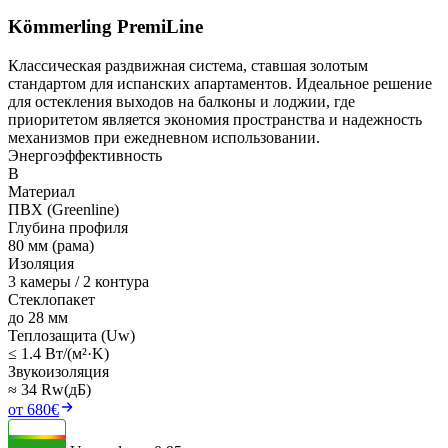
Kömmerling PremiLine
Классическая раздвижная система, ставшая золотым
стандартом для испанских апартаментов. Идеальное решение
для остекления выходов на балконы и лоджии, где
приоритетом является экономия пространства и надежность
механизмов при ежедневном использовании.
Энергоэффективность
B
Материал
ПВХ (Greenline)
Глубина профиля
80 мм (рама)
Изоляция
3 камеры / 2 контура
Стеклопакет
до 28 мм
Теплозащита (Uw)
≤ 1.4 Вт/(м²·K)
Звукоизоляция
≈ 34 Rw(дБ)
от 680€