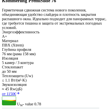
Kömmerling PremiSlide 76
Герметичная сдвижная система нового поколения,
объединяющая удобство слайдера и плотность закрытия
распашного окна. Идеально подходит для панорамных террас,
где требуется тишина и защита от экстремальных погодных
условий.
Энергоэффективность
A+
Материал
ПВХ (Xtrem)
Глубина профиля
76 мм (рама 158 мм)
Изоляция
5 камер / 3 контура
Стеклопакет
до 50 мм
Теплозащита (Uw)
≤ 1.1 Вт/(м²·K)
Звукоизоляция
≈ 45 Rw(дБ)
от 1150€
U
- value
0.78
W