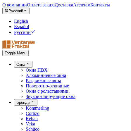
О компании
Оплата заказа
Доставка
Агентам
Контакты
Русский
English
Español
Русский
Toggle Menu
Окна
Окна ПВХ
Алюминиевые окна
Раздвижные окна
Поворотно-откидные
Окна с рольставнями
Звукоизолирующие окна
Бренды
Kömmerling
Cortizo
Rehau
Veka
Schüco