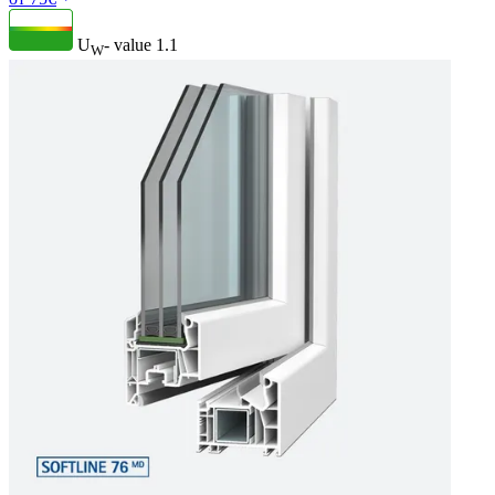
U
- value
1.1
W