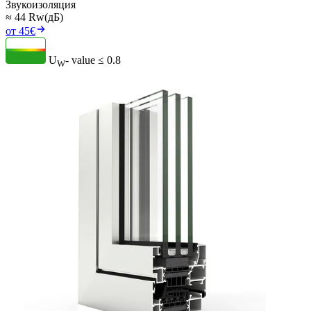
Звукоизоляция
≈ 44 Rw(дБ)
от 45€
U
- value
≤ 0.8
W