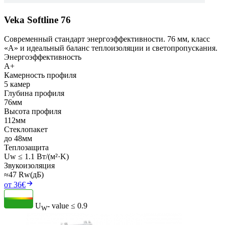
Veka Softline 76
Современный стандарт энергоэффективности. 76 мм, класс
«А» и идеальный баланс теплоизоляции и светопропускания.
Энергоэффективность
A+
Камерность профиля
5 камер
Глубина профиля
76мм
Высота профиля
112мм
Стеклопакет
до 48мм
Теплозащита
Uw ≤ 1.1 Вт/(м²·K)
Звукоизоляция
≈47 Rw(дБ)
от 36€
U
- value
≤ 0.9
W