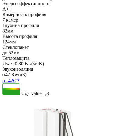
Энергоэффективность
A++
Камерность профиля
7 камер
Глубина профиля
82мм
Высота профиля
124мм
Стеклопакет
до 52мм
Теплозащита
Uw ≤ 0.80 Вт/(м²·K)
Звукоизоляция
≈47 Rw(дБ)
от 42€
U
- value
1,3
W