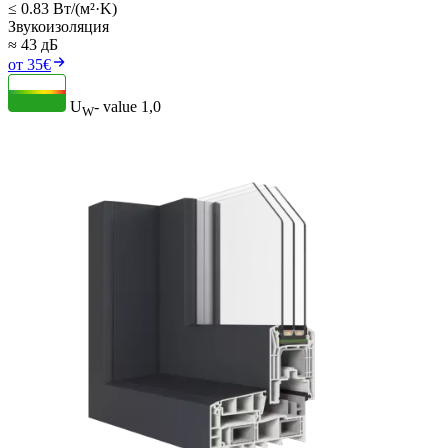
≤ 0.83 Вт/(м²·K)
Звукоизоляция
≈ 43 дБ
от 35€
U
- value
1,0
W