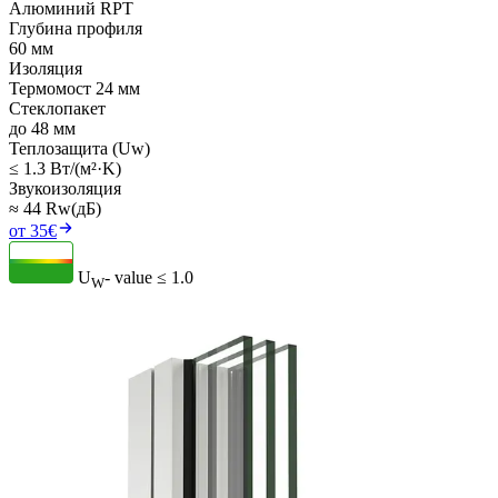
Алюминий RPT
Глубина профиля
60 мм
Изоляция
Термомост 24 мм
Стеклопакет
до 48 мм
Теплозащита (Uw)
≤ 1.3 Вт/(м²·K)
Звукоизоляция
≈ 44 Rw(дБ)
от 35€
U
- value
≤ 1.0
W