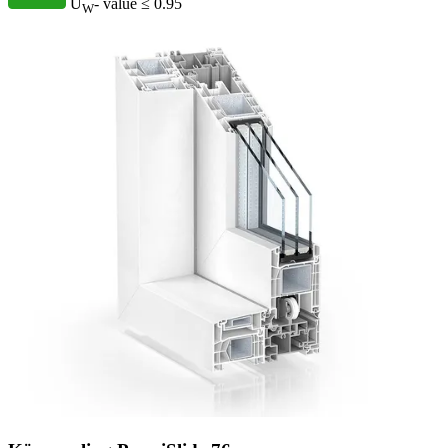
U
- value
≤ 0.95
W