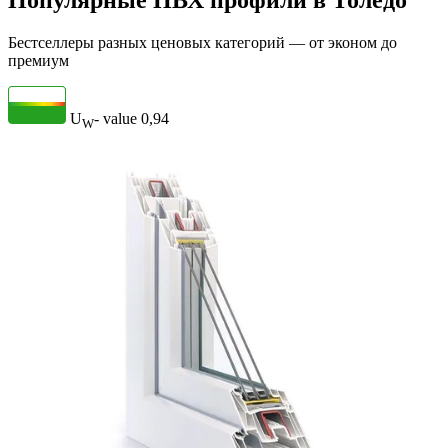
Популярные ПВХ профили в Толедо
Бестселлеры разных ценовых категорий — от эконом до
премиум
U
- value
0,94
W