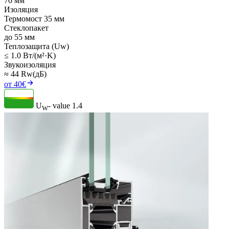
70 мм
Изоляция
Термомост 35 мм
Стеклопакет
до 55 мм
Теплозащита (Uw)
≤ 1.0 Вт/(м²·K)
Звукоизоляция
≈ 44 Rw(дБ)
от 40€
U
- value
1.4
W