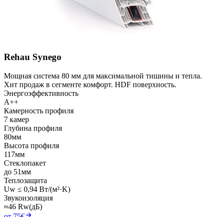
Rehau Synego
Мощная система 80 мм для максимальной тишины и тепла.
Хит продаж в сегменте комфорт. HDF поверхность.
Энергоэффективность
A++
Камерность профиля
7 камер
Глубина профиля
80мм
Высота профиля
117мм
Стеклопакет
до 51мм
Теплозащита
Uw ≤ 0,94 Вт/(м²·K)
Звукоизоляция
≈46 Rw(дБ)
от 75€