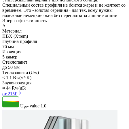
Специальный состав профиля не боится жары и не желтеет со
временем. Это «золотая середина» для тех, кому нужны
надежные немецкие окна без переплаты за лишние опции.
Энергоэффективность
A
Материал
ПВХ (Xtrem)
Глубина профиля
76 мм
Изоляция
5 камер
Стеклопакет
до 50 мм
Теплозащита (Uw)
≤ 1.1 Вт/(м²·K)
Звукоизоляция
≈ 44 Rw(дБ)
от 215€
U
- value
1.0
W