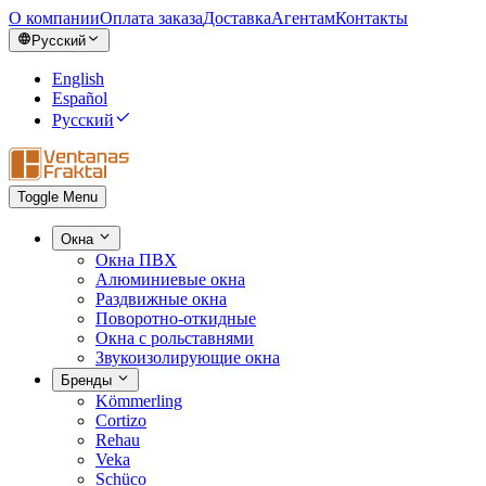
О компании
Оплата заказа
Доставка
Агентам
Контакты
Русский
English
Español
Русский
Toggle Menu
Окна
Окна ПВХ
Алюминиевые окна
Раздвижные окна
Поворотно-откидные
Окна с рольставнями
Звукоизолирующие окна
Бренды
Kömmerling
Cortizo
Rehau
Veka
Schüco