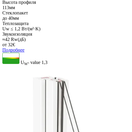
Высота профиля
113мм
Стеклопакет
до 40мм
Теплозащита
Uw ≤ 1,2 Вт/(м²·K)
Звукоизоляция
≈42 Rw(дБ)
от
32
€
Подробнее
U
- value
1,3
W