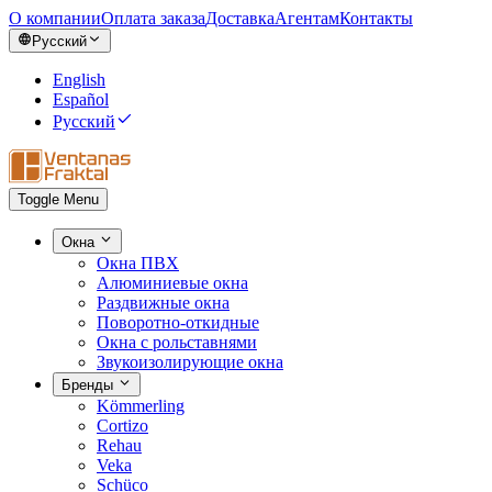
О компании
Оплата заказа
Доставка
Агентам
Контакты
Русский
English
Español
Русский
Toggle Menu
Окна
Окна ПВХ
Алюминиевые окна
Раздвижные окна
Поворотно-откидные
Окна с рольставнями
Звукоизолирующие окна
Бренды
Kömmerling
Cortizo
Rehau
Veka
Schüco