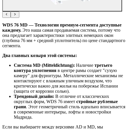
WDS 76 MD — Технологии премиум-сегмента доступные
каждому.
Это наша самая продаваемая система, потому что
она предлагает характеристики элитных немецких окон
(глубина 76 мм + средний уплотнитель) по цене стандартного
сегмента.
Два главных козыря этой системы:
Система MD (Mitteldichtung):
Наличие
третьего
контура уплотнения
в центре рамы создает "сухую
камеру" для фурнитуры. Металлические механизмы не
контактируют с влажным уличным воздухом, что
критически важно для жилья на побережье Испании
(защита от коррозии солью).
Трендовый дизайн:
В отличие от классических
округлых форм, WDS 76 имеет
стройные рубленые
грани
. Этот геометричный стиль идеально вписывается
в современные интерьеры, лофты и новостройки
Мадрида.
Если вы выбираете между версиями AD и MD, мы