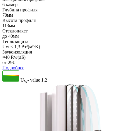
6 камер
Глубина профиля
70мм
Высота профиля
113мм
Стеклопакет
до 40мм
Теплозащита
Uw ≤ 1,3 Вт/(м²·K)
Звукоизоляция
≈40 Rw(дБ)
от
29
€
Подробнее
U
- value
1,2
W