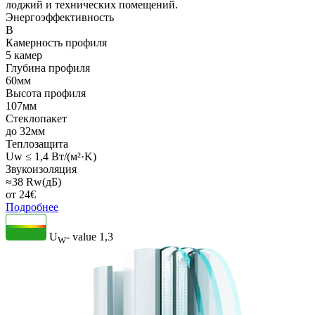
лоджий и технических помещений.
Энергоэффективность
B
Камерность профиля
5 камер
Глубина профиля
60мм
Высота профиля
107мм
Стеклопакет
до 32мм
Теплозащита
Uw ≤ 1,4 Вт/(м²·K)
Звукоизоляция
≈38 Rw(дБ)
от
24
€
Подробнее
U
- value
1,3
W