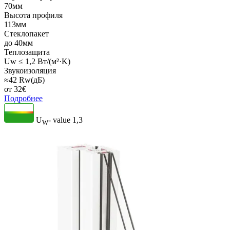
70мм
Высота профиля
113мм
Стеклопакет
до 40мм
Теплозащита
Uw ≤ 1,2 Вт/(м²·K)
Звукоизоляция
≈42 Rw(дБ)
от
32
€
Подробнее
U
- value
1,3
W