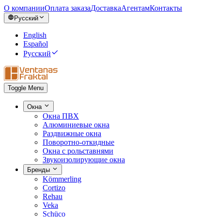
О компании
Оплата заказа
Доставка
Агентам
Контакты
Русский
English
Español
Русский
Toggle Menu
Окна
Окна ПВХ
Алюминиевые окна
Раздвижные окна
Поворотно-откидные
Окна с рольставнями
Звукоизолирующие окна
Бренды
Kömmerling
Cortizo
Rehau
Veka
Schüco