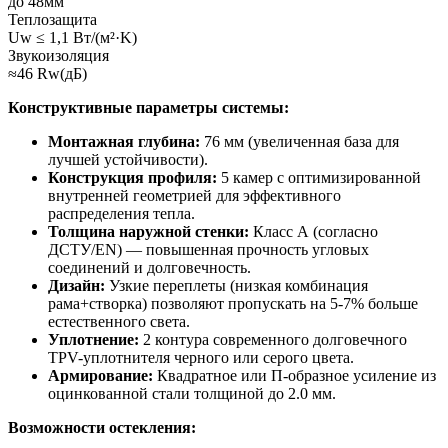
до 48мм
Теплозащита
Uw ≤ 1,1 Вт/(м²·K)
Звукоизоляция
≈46 Rw(дБ)
Конструктивные параметры системы:
Монтажная глубина:
76 мм (увеличенная база для
лучшей устойчивости).
Конструкция профиля:
5 камер с оптимизированной
внутренней геометрией для эффективного
распределения тепла.
Толщина наружной стенки:
Класс А (согласно
ДСТУ/EN) — повышенная прочность угловых
соединений и долговечность.
Дизайн:
Узкие переплеты (низкая комбинация
рама+створка) позволяют пропускать на 5-7% больше
естественного света.
Уплотнение:
2 контура современного долговечного
TPV-уплотнителя черного или серого цвета.
Армирование:
Квадратное или П-образное усиление из
оцинкованной стали толщиной до 2.0 мм.
Возможности остекления: