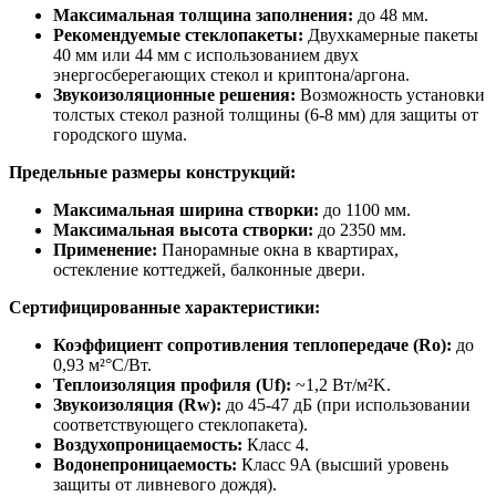
Максимальная толщина заполнения:
до 48 мм.
Рекомендуемые стеклопакеты:
Двухкамерные пакеты
40 мм или 44 мм с использованием двух
энергосберегающих стекол и криптона/аргона.
Звукоизоляционные решения:
Возможность установки
толстых стекол разной толщины (6-8 мм) для защиты от
городского шума.
Предельные размеры конструкций:
Максимальная ширина створки:
до 1100 мм.
Максимальная высота створки:
до 2350 мм.
Применение:
Панорамные окна в квартирах,
остекление коттеджей, балконные двери.
Сертифицированные характеристики:
Коэффициент сопротивления теплопередаче (Ro):
до
0,93 м²°C/Вт.
Теплоизоляция профиля (Uf):
~1,2 Вт/м²K.
Звукоизоляция (Rw):
до 45-47 дБ (при использовании
соответствующего стеклопакета).
Воздухопроницаемость:
Класс 4.
Водонепроницаемость:
Класс 9A (высший уровень
защиты от ливневого дождя).