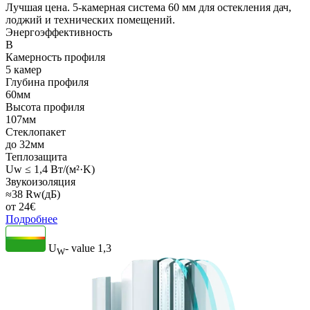
Лучшая цена. 5-камерная система 60 мм для остекления дач,
лоджий и технических помещений.
Энергоэффективность
B
Камерность профиля
5 камер
Глубина профиля
60мм
Высота профиля
107мм
Стеклопакет
до 32мм
Теплозащита
Uw ≤ 1,4 Вт/(м²·K)
Звукоизоляция
≈38 Rw(дБ)
от
24
€
Подробнее
U
- value
1,3
W