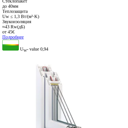
Стеклопакет
до 40мм
Теплозащита
Uw ≤ 1,3 Вт/(м²·K)
Звукоизоляция
≈43 Rw(дБ)
от
45
€
Подробнее
U
- value
0,94
W