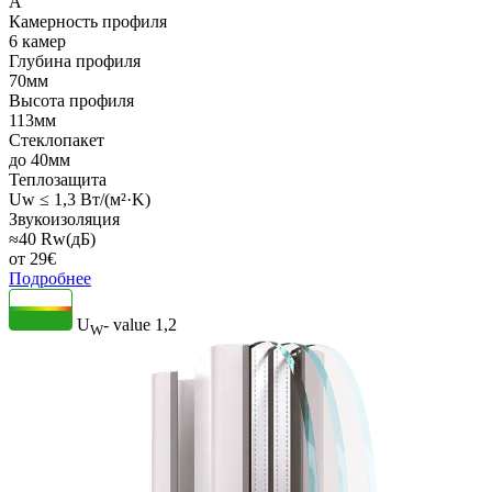
A
Камерность профиля
6 камер
Глубина профиля
70мм
Высота профиля
113мм
Стеклопакет
до 40мм
Теплозащита
Uw ≤ 1,3 Вт/(м²·K)
Звукоизоляция
≈40 Rw(дБ)
от
29
€
Подробнее
U
- value
1,2
W