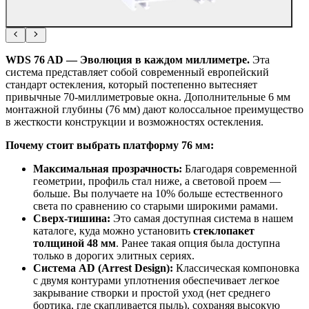
WDS 76 AD — Эволюция в каждом миллиметре.
Эта
система представляет собой современный европейский
стандарт остекления, который постепенно вытесняет
привычные 70-миллиметровые окна. Дополнительные 6 мм
монтажной глубины (76 мм) дают колоссальное преимущество
в жесткости конструкции и возможностях остекления.
Почему стоит выбрать платформу 76 мм:
Максимальная прозрачность:
Благодаря современной
геометрии, профиль стал ниже, а световой проем —
больше. Вы получаете на 10% больше естественного
света по сравнению со старыми широкими рамами.
Сверх-тишина:
Это самая доступная система в нашем
каталоге, куда можно установить
стеклопакет
толщиной 48 мм
. Ранее такая опция была доступна
только в дорогих элитных сериях.
Система AD (Arrest Design):
Классическая компоновка
с двумя контурами уплотнения обеспечивает легкое
закрывание створки и простой уход (нет среднего
бортика, где скапливается пыль), сохраняя высокую