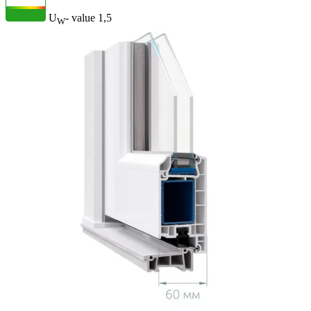
U
- value
1,5
W