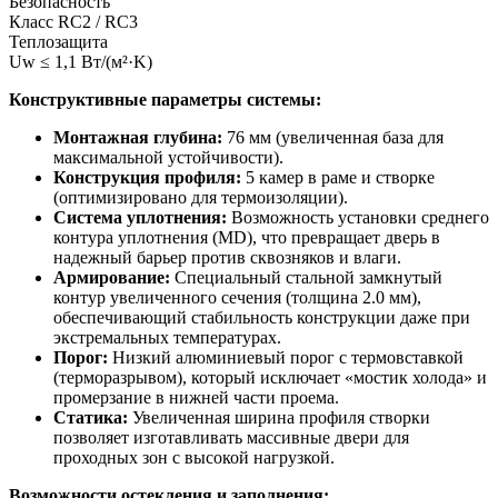
Безопасность
Класс RC2 / RC3
Теплозащита
Uw ≤ 1,1 Вт/(м²·K)
Конструктивные параметры системы:
Монтажная глубина:
76 мм (увеличенная база для
максимальной устойчивости).
Конструкция профиля:
5 камер в раме и створке
(оптимизировано для термоизоляции).
Система уплотнения:
Возможность установки среднего
контура уплотнения (MD), что превращает дверь в
надежный барьер против сквозняков и влаги.
Армирование:
Специальный стальной замкнутый
контур увеличенного сечения (толщина 2.0 мм),
обеспечивающий стабильность конструкции даже при
экстремальных температурах.
Порог:
Низкий алюминиевый порог с термовставкой
(терморазрывом), который исключает «мостик холода» и
промерзание в нижней части проема.
Статика:
Увеличенная ширина профиля створки
позволяет изготавливать массивные двери для
проходных зон с высокой нагрузкой.
Возможности остекления и заполнения: