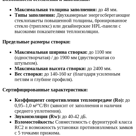
Максимальная толщина заполнения:
до 48 мм.
Типы заполнения:
Двухкамерные энергосберегающие
стеклопакеты повышенной толщины, бронированное
стекло (триплекс) или дизайнерские HPL-панели с
высокими показателями теплоизоляции.
Предельные размеры створки:
Максимальная ширина створки:
до 1100 мм
(одностворчатая) / до 1900 мм (двустворчатая со
штульпом).
Максимальная высота створки:
до 2400 мм.
Вес створки:
до 140-160 кг (благодаря усиленным
петлям и глубине профиля).
Сертифицированные характеристики:
Коэффициент сопротивления теплопередаче (Ro):
до
0,95–1,0 м²°C/Вт (зависит от заполнения и наличия
среднего уплотнения).
Звукоизоляция (Rw):
до 40-42 дБ.
Взломостойкость:
Совместимость с фурнитурой класса
RC2 и возможность установки противовзломных замков
с 5 точками прижима.