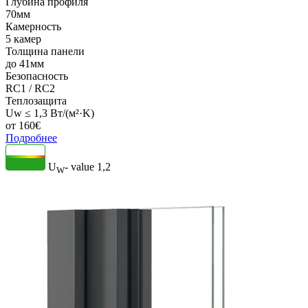
Глубина профиля
70мм
Камерность
5 камер
Толщина панели
до 41мм
Безопасность
RC1 / RC2
Теплозащита
Uw ≤ 1,3 Вт/(м²·K)
от
160
€
Подробнее
U
- value
1,2
W