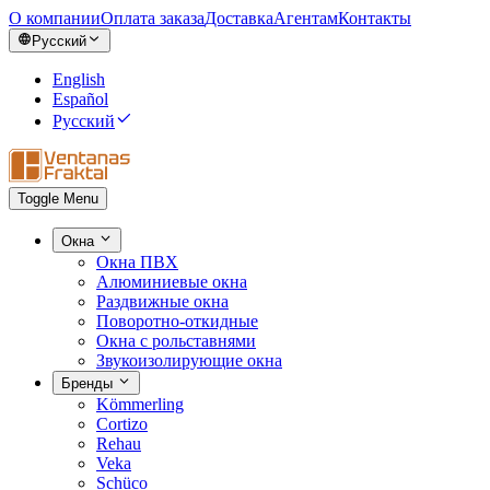
О компании
Оплата заказа
Доставка
Агентам
Контакты
Русский
English
Español
Русский
Toggle Menu
Окна
Окна ПВХ
Алюминиевые окна
Раздвижные окна
Поворотно-откидные
Окна с рольставнями
Звукоизолирующие окна
Бренды
Kömmerling
Cortizo
Rehau
Veka
Schüco