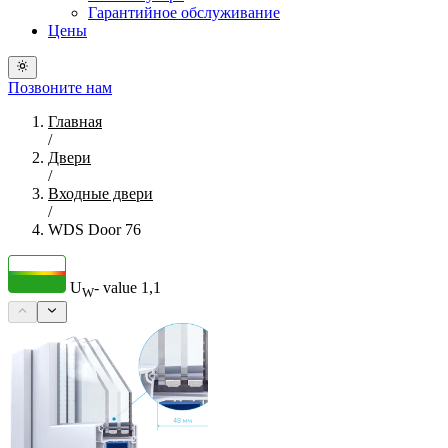
Гарантийное обслуживание
Цены
Позвоните нам
Главная
/
Двери
/
Входные двери
/
WDS Door 76
U
- value
1,1
W