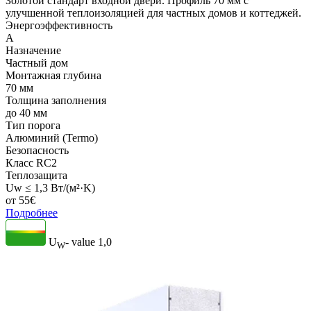
Золотой стандарт входной двери. Профиль 70 мм с
улучшенной теплоизоляцией для частных домов и коттеджей.
Энергоэффективность
A
Назначение
Частный дом
Монтажная глубина
70 мм
Толщина заполнения
до 40 мм
Тип порога
Алюминий (Termo)
Безопасность
Класс RC2
Теплозащита
Uw ≤ 1,3 Вт/(м²·K)
от
55
€
Подробнее
U
- value
1,0
W