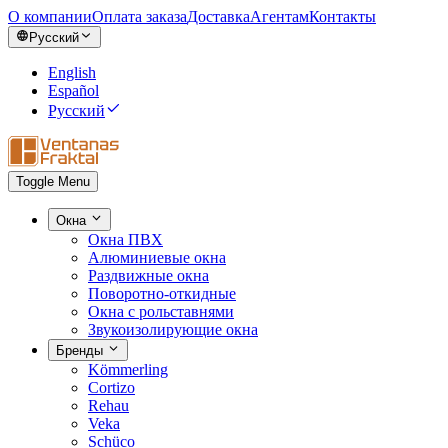
О компании
Оплата заказа
Доставка
Агентам
Контакты
Русский
English
Español
Русский
Toggle Menu
Окна
Окна ПВХ
Алюминиевые окна
Раздвижные окна
Поворотно-откидные
Окна с рольставнями
Звукоизолирующие окна
Бренды
Kömmerling
Cortizo
Rehau
Veka
Schüco