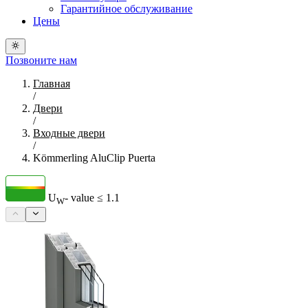
Гарантийное обслуживание
Цены
Позвоните нам
Главная
/
Двери
/
Входные двери
/
Kömmerling AluClip Puerta
U
- value
≤ 1.1
W