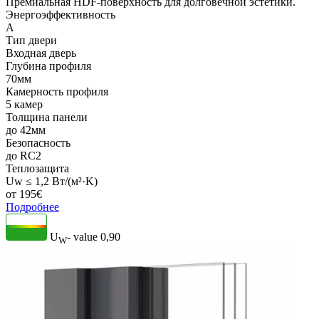
Премиальная HDF-поверхность для долговечной эстетики.
Энергоэффективность
A
Тип двери
Входная дверь
Глубина профиля
70мм
Камерность профиля
5 камер
Толщина панели
до 42мм
Безопасность
до RC2
Теплозащита
Uw ≤ 1,2 Вт/(м²·K)
от
195
€
Подробнее
U
- value
0,90
W