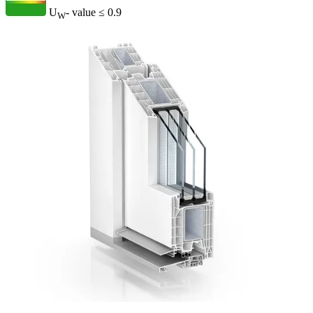
U
- value
≤ 0.9
W