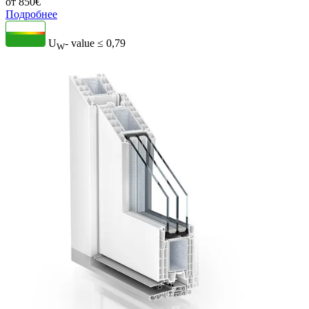
от
850
€
Подробнее
U
- value
≤ 0,79
W