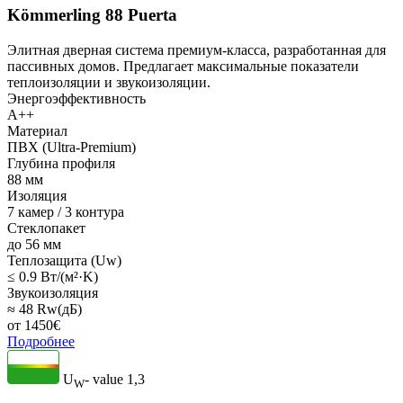
Kömmerling 88 Puerta
Элитная дверная система премиум-класса, разработанная для
пассивных домов. Предлагает максимальные показатели
теплоизоляции и звукоизоляции.
Энергоэффективность
A++
Материал
ПВХ (Ultra-Premium)
Глубина профиля
88 мм
Изоляция
7 камер / 3 контура
Стеклопакет
до 56 мм
Теплозащита (Uw)
≤ 0.9 Вт/(м²·K)
Звукоизоляция
≈ 48 Rw(дБ)
от
1450
€
Подробнее
U
- value
1,3
W