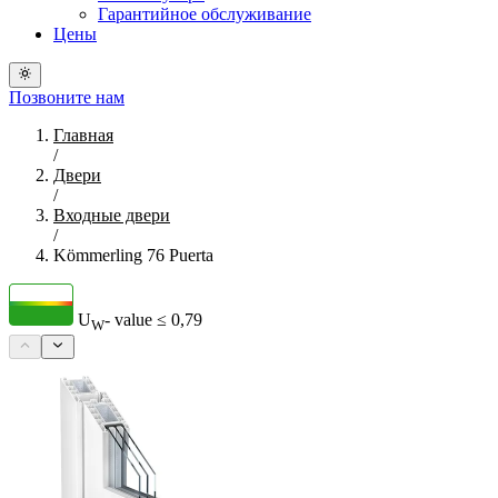
Гарантийное обслуживание
Цены
Позвоните нам
Главная
/
Двери
/
Входные двери
/
Kömmerling 76 Puerta
U
- value
≤ 0,79
W