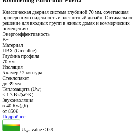
Kömmerling EuroFutur Puerta
Классическая дверная система глубиной 70 мм, сочетающая
проверенную надежность и элегантный дизайн. Оптимальное
решение для входных групп в жилых домах и коммерческих
помещениях.
Энергоэффективность
B+
Материал
ПВХ (Greenline)
Глубина профиля
70 мм
Изоляция
5 камер / 2 контура
Стеклопакет
до 39 мм
Теплозащита (Uw)
≤ 1.3 Вт/(м²·K)
Звукоизоляция
≈ 40 Rw(дБ)
от
850
€
Подробнее
U
- value
≤ 0.9
W