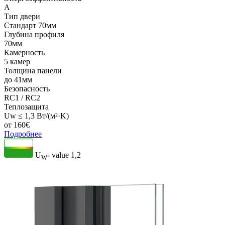
A
Тип двери
Стандарт 70мм
Глубина профиля
70мм
Камерность
5 камер
Толщина панели
до 41мм
Безопасность
RC1 / RC2
Теплозащита
Uw ≤ 1,3 Вт/(м²·K)
от
160
€
Подробнее
U
- value
1,2
W