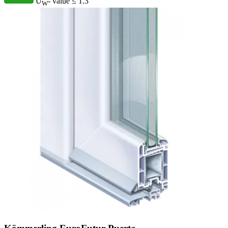
U
- value
≤ 1.3
W