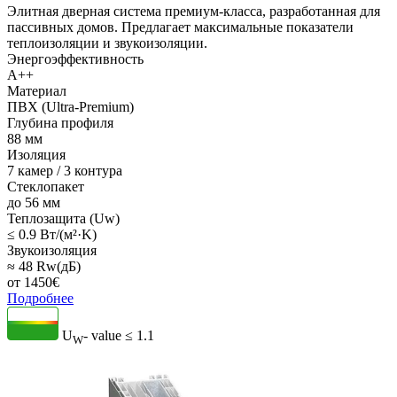
Элитная дверная система премиум-класса, разработанная для
пассивных домов. Предлагает максимальные показатели
теплоизоляции и звукоизоляции.
Энергоэффективность
A++
Материал
ПВХ (Ultra-Premium)
Глубина профиля
88 мм
Изоляция
7 камер / 3 контура
Стеклопакет
до 56 мм
Теплозащита (Uw)
≤ 0.9 Вт/(м²·K)
Звукоизоляция
≈ 48 Rw(дБ)
от
1450
€
Подробнее
U
- value
≤ 1.1
W