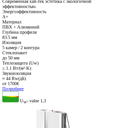
Современная хай-тек эстетика с экологичной
эффективностью.
Энергоэффективность
A+
Материал
ПВХ + Алюминий
Глубина профиля
83.5 мм
Изоляция
5 камер / 2 контура
Стеклопакет
до 50 мм
Теплозащита (Uw)
≤ 1.1 Вт/(м²·K)
Звукоизоляция
≈ 44 Rw(дБ)
от
1700
€
Подробнее
U
- value
1,3
W