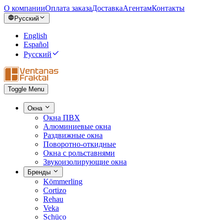
О компании
Оплата заказа
Доставка
Агентам
Контакты
Русский
English
Español
Русский
Toggle Menu
Окна
Окна ПВХ
Алюминиевые окна
Раздвижные окна
Поворотно-откидные
Окна с рольставнями
Звукоизолирующие окна
Бренды
Kömmerling
Cortizo
Rehau
Veka
Schüco