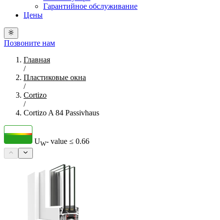
Гарантийное обслуживание
Цены
Позвоните нам
Главная
/
Пластиковые окна
/
Cortizo
/
Cortizo A 84 Passivhaus
U
- value
≤ 0.66
W