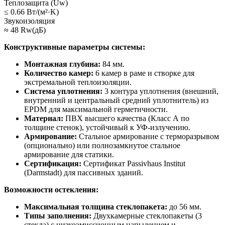
Теплозащита (Uw)
≤ 0.66 Вт/(м²·K)
Звукоизоляция
≈ 48 Rw(дБ)
Конструктивные параметры системы:
Монтажная глубина:
84 мм.
Количество камер:
6 камер в раме и створке для
экстремальной теплоизоляции.
Система уплотнения:
3 контура уплотнения (внешний,
внутренний и центральный средний уплотнитель) из
EPDM для максимальной герметичности.
Материал:
ПВХ высшего качества (Класс А по
толщине стенок), устойчивый к УФ-излучению.
Армирование:
Стальное армирование с терморазрывом
(опционально) или полнозамкнутое стальное
армирование для статики.
Сертификация:
Сертификат Passivhaus Institut
(Darmstadt) для пассивных зданий.
Возможности остекления:
Максимальная толщина стеклопакета:
до 56 мм.
Типы заполнения:
Двухкамерные стеклопакеты (3
стекла) с низкоэмиссионным напылением и