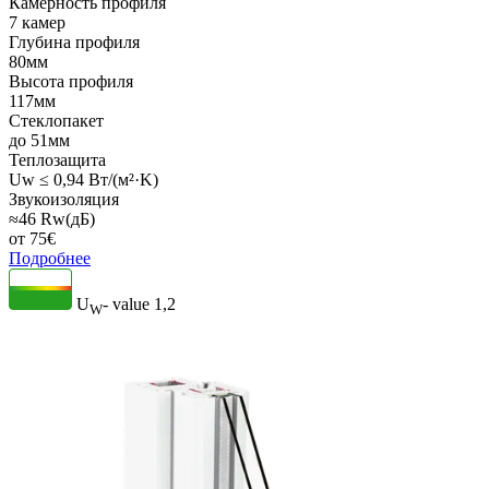
Камерность профиля
7 камер
Глубина профиля
80мм
Высота профиля
117мм
Стеклопакет
до 51мм
Теплозащита
Uw ≤ 0,94 Вт/(м²·K)
Звукоизоляция
≈46 Rw(дБ)
от
75
€
Подробнее
U
- value
1,2
W