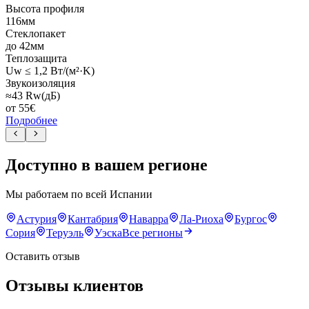
Высота профиля
116мм
Стеклопакет
до 42мм
Теплозащита
Uw ≤ 1,2 Вт/(м²·K)
Звукоизоляция
≈43 Rw(дБ)
от
55
€
Подробнее
Доступно в вашем регионе
Мы работаем по всей Испании
Астурия
Кантабрия
Наварра
Ла-Риоха
Бургос
Сория
Теруэль
Уэска
Все регионы
Оставить отзыв
Отзывы клиентов