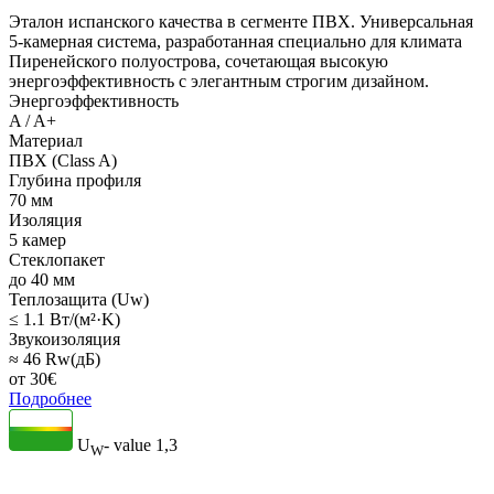
Эталон испанского качества в сегменте ПВХ. Универсальная
5-камерная система, разработанная специально для климата
Пиренейского полуострова, сочетающая высокую
энергоэффективность с элегантным строгим дизайном.
Энергоэффективность
A / A+
Материал
ПВХ (Class A)
Глубина профиля
70 мм
Изоляция
5 камер
Стеклопакет
до 40 мм
Теплозащита (Uw)
≤ 1.1 Вт/(м²·K)
Звукоизоляция
≈ 46 Rw(дБ)
от
30
€
Подробнее
U
- value
1,3
W