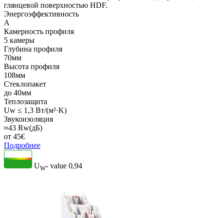
глянцевой поверхностью HDF.
Энергоэффективность
A
Камерность профиля
5 камеры
Глубина профиля
70мм
Высота профиля
108мм
Стеклопакет
до 40мм
Теплозащита
Uw ≤ 1,3 Вт/(м²·K)
Звукоизоляция
≈43 Rw(дБ)
от
45
€
Подробнее
U
- value
0,94
W