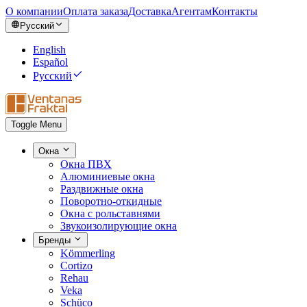
О компании
Оплата заказа
Доставка
Агентам
Контакты
Русский
English
Español
Русский
Toggle Menu
Окна
Окна ПВХ
Алюминиевые окна
Раздвижные окна
Поворотно-откидные
Окна с рольставнями
Звукоизолирующие окна
Бренды
Kömmerling
Cortizo
Rehau
Veka
Schüco