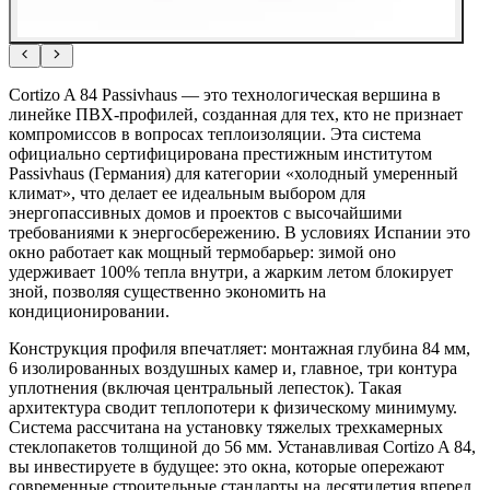
Cortizo A 84 Passivhaus — это технологическая вершина в
линейке ПВХ-профилей, созданная для тех, кто не признает
компромиссов в вопросах теплоизоляции. Эта система
официально сертифицирована престижным институтом
Passivhaus (Германия) для категории «холодный умеренный
климат», что делает ее идеальным выбором для
энергопассивных домов и проектов с высочайшими
требованиями к энергосбережению. В условиях Испании это
окно работает как мощный термобарьер: зимой оно
удерживает 100% тепла внутри, а жарким летом блокирует
зной, позволяя существенно экономить на
кондиционировании.
Конструкция профиля впечатляет: монтажная глубина 84 мм,
6 изолированных воздушных камер и, главное, три контура
уплотнения (включая центральный лепесток). Такая
архитектура сводит теплопотери к физическому минимуму.
Система рассчитана на установку тяжелых трехкамерных
стеклопакетов толщиной до 56 мм. Устанавливая Cortizo A 84,
вы инвестируете в будущее: это окна, которые опережают
современные строительные стандарты на десятилетия вперед,