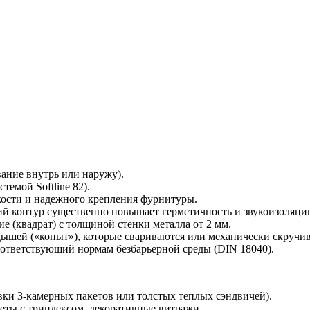
ание внутрь или наружу).
темой Softline 82).
ткости и надежного крепления фурнитуры.
ий контур существенно повышает герметичность и звукоизоляци
е (квадрат) с толщиной стенки металла от 2 мм.
шей («копыт»), которые свариваются или механически скручива
оответствующий нормам безбарьерной среды (DIN 18040).
вки 3-камерных пакетов или толстых теплых сэндвичей).
еты с триплексом, декоративные витражи.