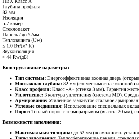
ПВХ Класс А
Глубина профиля
82 мм
Изоляция
5-7 камер
Стеклопакет
Панель / до 52мм
Теплозащита (Uw)
≤ 1.0 Вт/(м²·K)
Звукоизоляция
≈ 44 Rw(дБ)
Конструктивные параметры:
Тип системы:
Энергоэффективная входная дверь (открыв
Монтажная глубина:
82 мм (совместимость с оконной сис
Класс профиля:
Класс «А» (стенка 3 мм). Гарантия жес
Уплотнение:
3 контура уплотнения (система MD). Средн
Армирование:
Усиленное замкнутое стальное армировани
Угловые соединения:
Использование специальных вклады
Порог:
Теплый порог с терморазрывом (высота 20 мм), с
Возможности заполнения:
Максимальная толщина:
до 52 мм (возможность устано
Типы заполнения:
Теплосберегающие панели, стеклопак