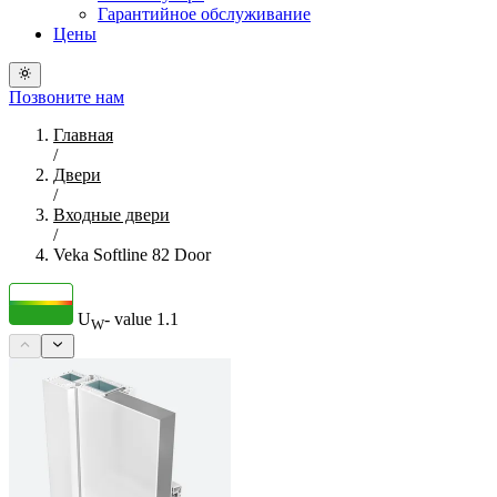
Гарантийное обслуживание
Цены
Позвоните нам
Главная
/
Двери
/
Входные двери
/
Veka Softline 82 Door
U
- value
1.1
W