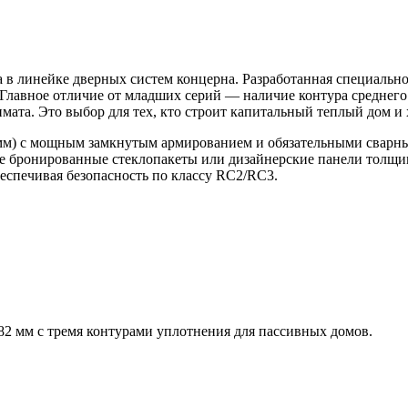
 в линейке дверных систем концерна. Разработанная специально 
 Главное отличие от младших серий — наличие контура среднег
мата. Это выбор для тех, кто строит капитальный теплый дом и
3 мм) с мощным замкнутым армированием и обязательными свар
ые бронированные стеклопакеты или дизайнерские панели толщино
беспечивая безопасность по классу RC2/RC3.
82 мм с тремя контурами уплотнения для пассивных домов.