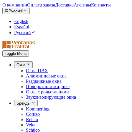
О компании
Оплата заказа
Доставка
Агентам
Контакты
Русский
English
Español
Русский
Toggle Menu
Окна
Окна ПВХ
Алюминиевые окна
Раздвижные окна
Поворотно-откидные
Окна с рольставнями
Звукоизолирующие окна
Бренды
Kömmerling
Cortizo
Rehau
Veka
Schüco