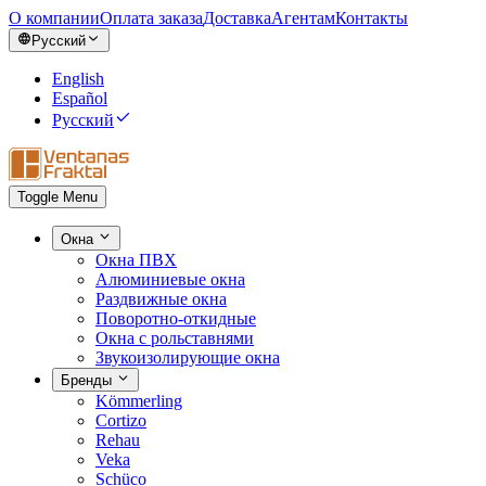
О компании
Оплата заказа
Доставка
Агентам
Контакты
Русский
English
Español
Русский
Toggle Menu
Окна
Окна ПВХ
Алюминиевые окна
Раздвижные окна
Поворотно-откидные
Окна с рольставнями
Звукоизолирующие окна
Бренды
Kömmerling
Cortizo
Rehau
Veka
Schüco