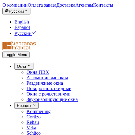
О компании
Оплата заказа
Доставка
Агентам
Контакты
Русский
English
Español
Русский
Toggle Menu
Окна
Окна ПВХ
Алюминиевые окна
Раздвижные окна
Поворотно-откидные
Окна с рольставнями
Звукоизолирующие окна
Бренды
Kömmerling
Cortizo
Rehau
Veka
Schüco