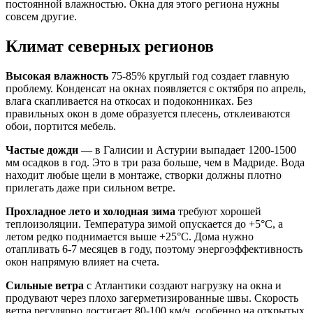
постоянной влажностью. Окна для этого региона нужны
совсем другие.
Климат северных регионов
Высокая влажность
75-85% круглый год создает главную
проблему. Конденсат на окнах появляется с октября по апрель,
влага скапливается на откосах и подоконниках. Без
правильных окон в доме образуется плесень, отклеиваются
обои, портится мебель.
Частые дожди
— в Галисии и Астурии выпадает 1200-1500
мм осадков в год. Это в три раза больше, чем в Мадриде. Вода
находит любые щели в монтаже, створки должны плотно
прилегать даже при сильном ветре.
Прохладное лето и холодная зима
требуют хорошей
теплоизоляции. Температура зимой опускается до +5°C, а
летом редко поднимается выше +25°C. Дома нужно
отапливать 6-7 месяцев в году, поэтому энергоэффективность
окон напрямую влияет на счета.
Сильные ветра
с Атлантики создают нагрузку на окна и
продувают через плохо загерметизированные швы. Скорость
ветра регулярно достигает 80-100 км/ч, особенно на открытых