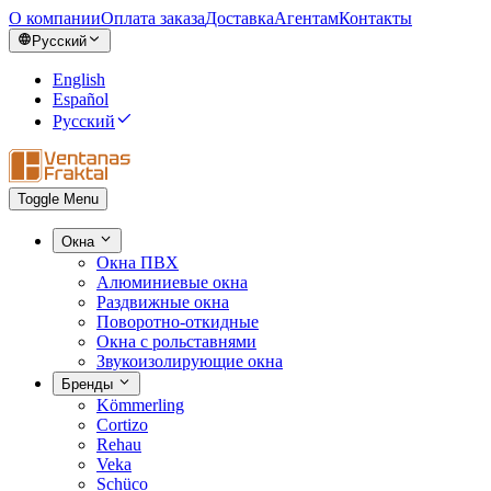
О компании
Оплата заказа
Доставка
Агентам
Контакты
Русский
English
Español
Русский
Toggle Menu
Окна
Окна ПВХ
Алюминиевые окна
Раздвижные окна
Поворотно-откидные
Окна с рольставнями
Звукоизолирующие окна
Бренды
Kömmerling
Cortizo
Rehau
Veka
Schüco