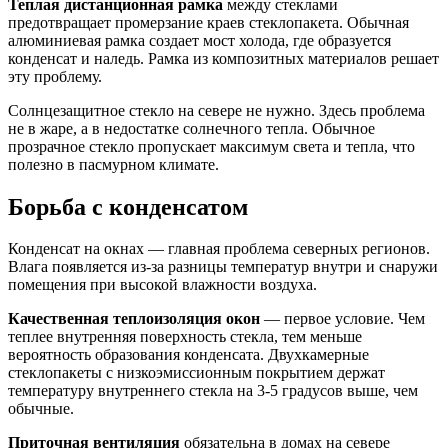
Теплая дистанционная рамка
между стеклами
предотвращает промерзание краев стеклопакета. Обычная
алюминиевая рамка создает мост холода, где образуется
конденсат и наледь. Рамка из композитных материалов решает
эту проблему.
Солнцезащитное стекло на севере не нужно. Здесь проблема
не в жаре, а в недостатке солнечного тепла. Обычное
прозрачное стекло пропускает максимум света и тепла, что
полезно в пасмурном климате.
Борьба с конденсатом
Конденсат на окнах — главная проблема северных регионов.
Влага появляется из-за разницы температур внутри и снаружи
помещения при высокой влажности воздуха.
Качественная теплоизоляция окон
— первое условие. Чем
теплее внутренняя поверхность стекла, тем меньше
вероятность образования конденсата. Двухкамерные
стеклопакеты с низкоэмиссионным покрытием держат
температуру внутреннего стекла на 3-5 градусов выше, чем
обычные.
Приточная вентиляция
обязательна в домах на севере