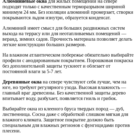
Алюминиевые окна
для жилых помещений на севере
подходят только с качественным терморазрывом шириной
минимум 24 мм. Без изоляции алюминий промерзает, створки
покрываются льдом изнутри, образуется конденсат.
Алюминий имеет смысл для больших раздвижных систем
выхода на террасу или для неотапливаемых помещений —
веранд, зимних садов. Прочность материала позволяет делать
легкие конструкции больших размеров.
На влажном атлантическом побережье обязательно выбирайте
профили с анодированным покрытием. Порошковая покраска
без дополнительной защиты тускнеет и облезает от
постоянной влаги за 5-7 лет.
Деревянные окна
на севере чувствуют себя лучше, чем на
юге, но требуют регулярного ухода. Высокая влажность —
главный враг древесины. Без качественной защиты дерево
впитывает воду, разбухает, появляется гниль и грибок.
Выбирайте окна из клееного бруса твердых пород — дуб,
лиственница. Сосна даже с обработкой слишком мягкая для
влажного климата. Защитное покрытие должно быть
специальным для влажных регионов с фунгицидами против
плесени.