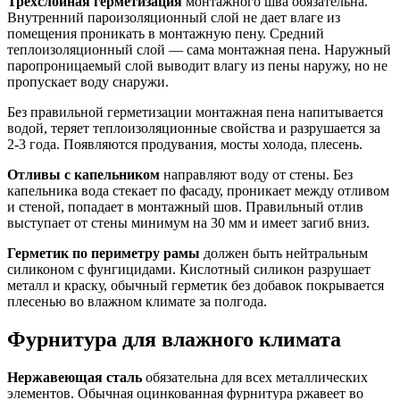
Трехслойная герметизация
монтажного шва обязательна.
Внутренний пароизоляционный слой не дает влаге из
помещения проникать в монтажную пену. Средний
теплоизоляционный слой — сама монтажная пена. Наружный
паропроницаемый слой выводит влагу из пены наружу, но не
пропускает воду снаружи.
Без правильной герметизации монтажная пена напитывается
водой, теряет теплоизоляционные свойства и разрушается за
2-3 года. Появляются продувания, мосты холода, плесень.
Отливы с капельником
направляют воду от стены. Без
капельника вода стекает по фасаду, проникает между отливом
и стеной, попадает в монтажный шов. Правильный отлив
выступает от стены минимум на 30 мм и имеет загиб вниз.
Герметик по периметру рамы
должен быть нейтральным
силиконом с фунгицидами. Кислотный силикон разрушает
металл и краску, обычный герметик без добавок покрывается
плесенью во влажном климате за полгода.
Фурнитура для влажного климата
Нержавеющая сталь
обязательна для всех металлических
элементов. Обычная оцинкованная фурнитура ржавеет во