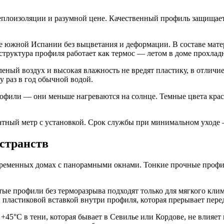
плоизоляции и разумной цене. Качественный профиль защищает 
жной Испании без выцветания и деформации. В составе матери
 структура профиля работает как термос — летом в доме прохлад
ый воздух и высокая влажность не вредят пластику, в отличие 
 раз в год обычной водой.
фили — они меньше нагреваются на солнце. Темные цвета краси
ратный метр с установкой. Срок службы при минимальном уходе —
странств
ременных домах с панорамными окнами. Тонкие прочные профил
тые профили без терморазрыва подходят только для мягкого кл
астиковой вставкой внутри профиля, которая прерывает переда
5°C в тени, которая бывает в Севилье или Кордове, не влияет 