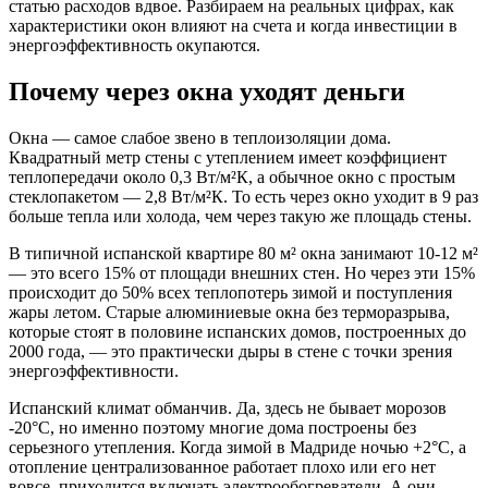
статью расходов вдвое. Разбираем на реальных цифрах, как
характеристики окон влияют на счета и когда инвестиции в
энергоэффективность окупаются.
Почему через окна уходят деньги
Окна — самое слабое звено в теплоизоляции дома.
Квадратный метр стены с утеплением имеет коэффициент
теплопередачи около 0,3 Вт/м²К, а обычное окно с простым
стеклопакетом — 2,8 Вт/м²К. То есть через окно уходит в 9 раз
больше тепла или холода, чем через такую же площадь стены.
В типичной испанской квартире 80 м² окна занимают 10-12 м²
— это всего 15% от площади внешних стен. Но через эти 15%
происходит до 50% всех теплопотерь зимой и поступления
жары летом. Старые алюминиевые окна без терморазрыва,
которые стоят в половине испанских домов, построенных до
2000 года, — это практически дыры в стене с точки зрения
энергоэффективности.
Испанский климат обманчив. Да, здесь не бывает морозов
-20°C, но именно поэтому многие дома построены без
серьезного утепления. Когда зимой в Мадриде ночью +2°C, а
отопление централизованное работает плохо или его нет
вовсе, приходится включать электрообогреватели. А они