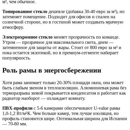
м², чем обычное.
Тонированное стекло
дешевле (добавка 30-40 евро за м²), но
затемняет помещение. Подходит для офисов и спален на
солнечной стороне, но в гостиной может создавать мрачную
атмосферу.
Электрохромное стекло
меняет прозрачность по команде.
Утром — прозрачное для максимального света, днем —
затемненное для защиты от жары. Стоит от 800 евро за м² и
пока остается экзотикой, но в премиум-сегменте набирает
популярность.
Роль рамы в энергосбережении
Хотя рама занимает только 20-30% площади окна, она может
быть слабым звеном в теплоизоляции. Алюминиевая рама без
терморазрыва зимой покрывается конденсатом и работает как
радиатор наоборот — охлаждает комнату.
ПВХ-профили
с 5-6 камерами обеспечивают U-value рамы
1,0-1,2 Вт/м²К. Чем больше камер, тем лучше изоляция, но
профиль становится шире. Оптимальная ширина для Испании
— 70-80 мм.