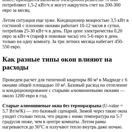
потребляют 1,5-2 кВт/ч и могут накрутить счет на 200-300
евро за месяц.
Летом ситуация еще хуже. Кондиционер мощностью 3,5 кВт в
гостиной с плохими окнами работает 10-12 часов в сутки,
потребляя 25-30 кВт·ч в день. При цене электричества 0,20
евро за кВт·ч (тариф в пиковые часы) это 5-6 евро в день
только на одну комнату. За три летних месяца набегает 450-
550 евро.
Как разные типы окон влияют на
расходы
Проведем расчет для типичной квартиры 80 м² в Мадриде с 6
окнами общей площадью 10 м². Базовый расход на отопление
и кондиционирование с старыми алюминиевыми окнами —
около 1200 евро в год.
Старые алюминиевые окна без терморазрыва
(U-value =
5,7 Вт/м²К) — это базовый сценарий. Зимой через такие окна
уходит столько тепла, что рядом с ними температура на 5-7
градусов ниже, чем в центре комнаты. Летом рамы
нагреваются до 50°C и излучают тепло внутрь даже ночью.