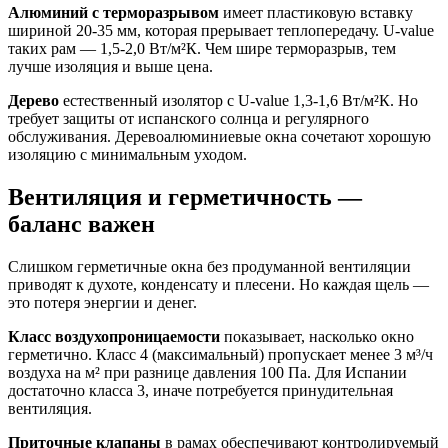
Алюминий с терморазрывом
имеет пластиковую вставку
шириной 20-35 мм, которая прерывает теплопередачу. U-value
таких рам — 1,5-2,0 Вт/м²К. Чем шире терморазрыв, тем
лучше изоляция и выше цена.
Дерево
естественный изолятор с U-value 1,3-1,6 Вт/м²К. Но
требует защиты от испанского солнца и регулярного
обслуживания. Деревоалюминиевые окна сочетают хорошую
изоляцию с минимальным уходом.
Вентиляция и герметичность —
баланс важен
Слишком герметичные окна без продуманной вентиляции
приводят к духоте, конденсату и плесени. Но каждая щель —
это потеря энергии и денег.
Класс воздухопроницаемости
показывает, насколько окно
герметично. Класс 4 (максимальный) пропускает менее 3 м³/ч
воздуха на м² при разнице давления 100 Па. Для Испании
достаточно класса 3, иначе потребуется принудительная
вентиляция.
Приточные клапаны
в рамах обеспечивают контролируемый