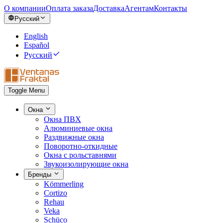
О компании
Оплата заказа
Доставка
Агентам
Контакты
Русский
English
Español
Русский
Toggle Menu
Окна
Окна ПВХ
Алюминиевые окна
Раздвижные окна
Поворотно-откидные
Окна с рольставнями
Звукоизолирующие окна
Бренды
Kömmerling
Cortizo
Rehau
Veka
Schüco